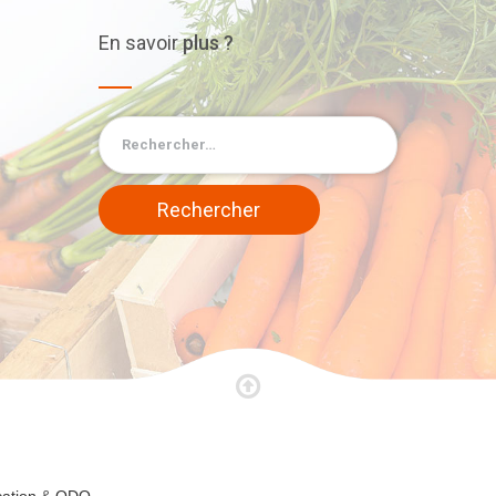
En
savoir
plus ?