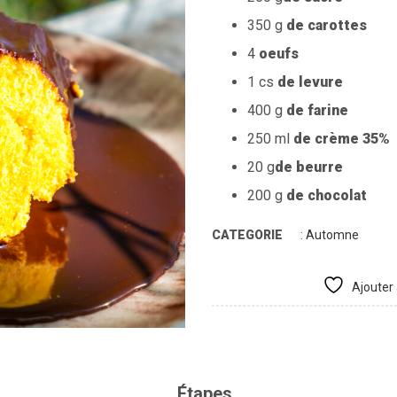
350 g
de carottes
4
oeufs
1 cs
de levure
400 g
de farine
250 ml
de crème 35%
20 g
de beurre
200 g
de chocolat
CATEGORIE
:
Automne
Ajouter 
Étapes