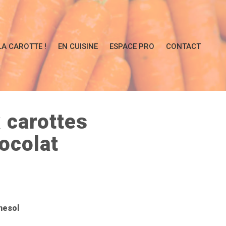
LA CAROTTE !
EN CUISINE
ESPACE PRO
CONTACT
x
carottes
ocolat
nesol