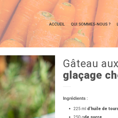
ACCUEIL
QUI SOMMES-NOUS ?
Gâteau
au
glaçage ch
Ingrédients
:
225 ml
d’huile de tour
250 g
de sucre