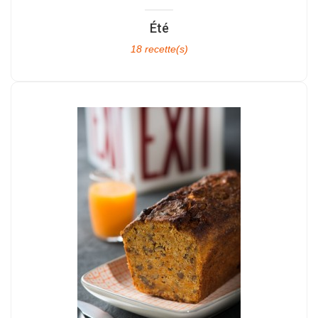
Été
18 recette(s)